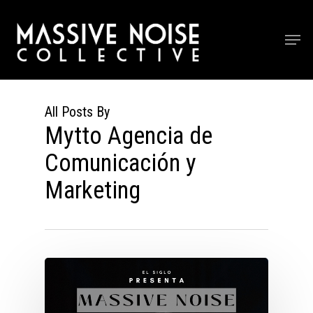
Skip
to
Men
Close
main
Menu
content
All Posts By
Mytto Agencia de
Comunicación y
Marketing